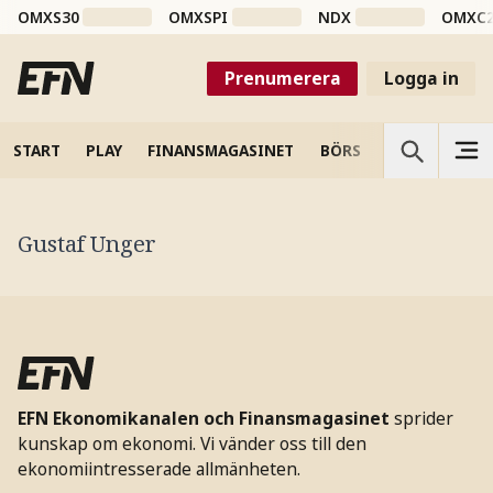
OMXS30
OMXSPI
NDX
OMXC
Prenumerera
Logga in
START
PLAY
FINANSMAGASINET
BÖRS
VETENSKAP
Gustaf Unger
EFN Ekonomikanalen och Finansmagasinet
sprider
kunskap om ekonomi. Vi vänder oss till den
ekonomiintresserade allmänheten.