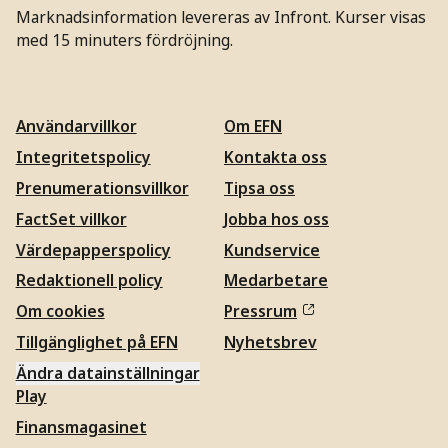
Marknadsinformation levereras av Infront. Kurser visas
med 15 minuters fördröjning.
Användarvillkor
Om EFN
Integritetspolicy
Kontakta oss
Prenumerationsvillkor
Tipsa oss
FactSet villkor
Jobba hos oss
Värdepapperspolicy
Kundservice
Redaktionell policy
Medarbetare
Om cookies
Pressrum
Tillgänglighet på EFN
Nyhetsbrev
Ändra datainställningar
Play
Finansmagasinet