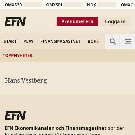
OMXS30
OMXSPI
NDX
OMXC
Prenumerera
Logga in
START
PLAY
FINANSMAGASINET
BÖRS
VETENSKAP
TOPPNYHETER
:
Hans Vestberg
EFN Ekonomikanalen och Finansmagasinet
sprider
kunskap om ekonomi. Vi vänder oss till den