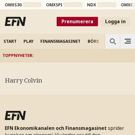
OMXS30
OMXSPI
NDX
OMXC
Prenumerera
Logga in
START
PLAY
FINANSMAGASINET
BÖRS
VETENSKAP
TOPPNYHETER
:
Harry Colvin
EFN Ekonomikanalen och Finansmagasinet
sprider
kunskap om ekonomi. Vi vänder oss till den