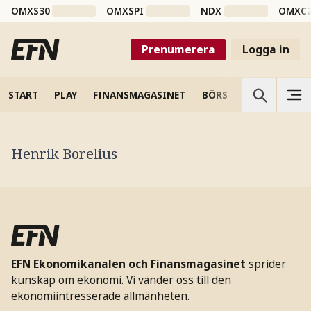
OMXS30
OMXSPI
NDX
OMXC
Prenumerera
Logga in
START
PLAY
FINANSMAGASINET
BÖRS
VETENSKAP
Henrik Borelius
EFN Ekonomikanalen och Finansmagasinet
sprider
kunskap om ekonomi. Vi vänder oss till den
ekonomiintresserade allmänheten.