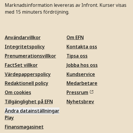
Marknadsinformation levereras av Infront. Kurser visas
med 15 minuters fördröjning.
Användarvillkor
Om EFN
Integritetspolicy
Kontakta oss
Prenumerationsvillkor
Tipsa oss
FactSet villkor
Jobba hos oss
Värdepapperspolicy
Kundservice
Redaktionell policy
Medarbetare
Om cookies
Pressrum
Tillgänglighet på EFN
Nyhetsbrev
Ändra datainställningar
Play
Finansmagasinet