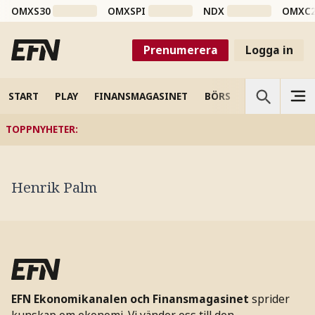
OMXS30
OMXSPI
NDX
OMXC
Prenumerera
Logga in
START
PLAY
FINANSMAGASINET
BÖRS
VETENSKAP
TOPPNYHETER
:
Henrik Palm
EFN Ekonomikanalen och Finansmagasinet
sprider
kunskap om ekonomi. Vi vänder oss till den