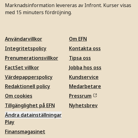
Marknadsinformation levereras av Infront. Kurser visas
med 15 minuters fördröjning.
Användarvillkor
Om EFN
Integritetspolicy
Kontakta oss
Prenumerationsvillkor
Tipsa oss
FactSet villkor
Jobba hos oss
Värdepapperspolicy
Kundservice
Redaktionell policy
Medarbetare
Om cookies
Pressrum
Tillgänglighet på EFN
Nyhetsbrev
Ändra datainställningar
Play
Finansmagasinet