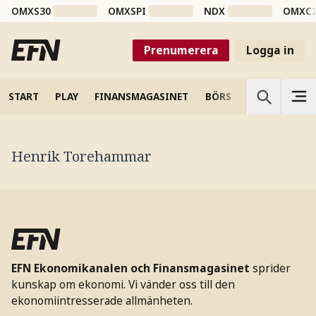
OMXS30
OMXSPI
NDX
OMXC
Prenumerera
Logga in
START
PLAY
FINANSMAGASINET
BÖRS
VETENSKAP
Henrik Torehammar
EFN Ekonomikanalen och Finansmagasinet
sprider
kunskap om ekonomi. Vi vänder oss till den
ekonomiintresserade allmänheten.