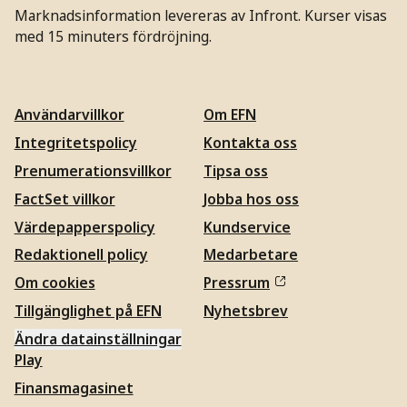
Marknadsinformation levereras av Infront. Kurser visas
med 15 minuters fördröjning.
Användarvillkor
Om EFN
Integritetspolicy
Kontakta oss
Prenumerationsvillkor
Tipsa oss
FactSet villkor
Jobba hos oss
Värdepapperspolicy
Kundservice
Redaktionell policy
Medarbetare
Om cookies
Pressrum
Tillgänglighet på EFN
Nyhetsbrev
Ändra datainställningar
Play
Finansmagasinet