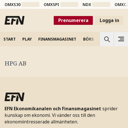
OMXS30
OMXSPI
NDX
OMXC
Prenumerera
Logga in
START
PLAY
FINANSMAGASINET
BÖRS
VETENSKAP
HPG AB
EFN Ekonomikanalen och Finansmagasinet
sprider
kunskap om ekonomi. Vi vänder oss till den
ekonomiintresserade allmänheten.