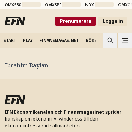
OMXS30
OMXSPI
NDX
OMXC
Prenumerera
Logga in
START
PLAY
FINANSMAGASINET
BÖRS
VETENSKAP
Ibrahim Baylan
EFN Ekonomikanalen och Finansmagasinet
sprider
kunskap om ekonomi. Vi vänder oss till den
ekonomiintresserade allmänheten.