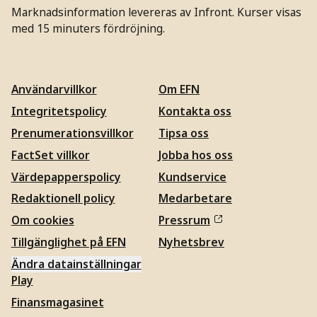
Marknadsinformation levereras av Infront. Kurser visas
med 15 minuters fördröjning.
Användarvillkor
Om EFN
Integritetspolicy
Kontakta oss
Prenumerationsvillkor
Tipsa oss
FactSet villkor
Jobba hos oss
Värdepapperspolicy
Kundservice
Redaktionell policy
Medarbetare
Om cookies
Pressrum
Tillgänglighet på EFN
Nyhetsbrev
Ändra datainställningar
Play
Finansmagasinet