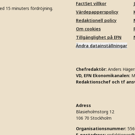
FactSet villkor
ed 15 minuters fördröjning.
Värdepapperspolicy
Redaktionell policy
Om cookies
Tillgänglighet på EFN
Ändra datainställningar
Chefredaktör:
Anders Häger
VD, EFN Ekonomikanalen:
M
Redaktionschef och tf ansv
Adress
Blasieholmstorg 12
106 70 Stockholm
Organisationsnummer:
556
E-postadress:
redaktionen@