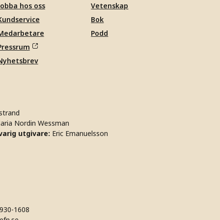
Jobba hos oss
Vetenskap
Kundservice
Bok
Medarbetare
Podd
Pressrum
Nyhetsbrev
strand
aria Nordin Wessman
arig utgivare:
Eric Emanuelsson
930-1608
efn.se