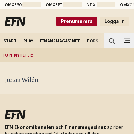
OMXS30
OMXSPI
NDX
OMXC
Prenumerera
Logga in
START
PLAY
FINANSMAGASINET
BÖRS
VETENSKAP
TOPPNYHETER
:
Jonas Wilén
EFN Ekonomikanalen och Finansmagasinet
sprider
kunskap om ekonomi. Vi vänder oss till den