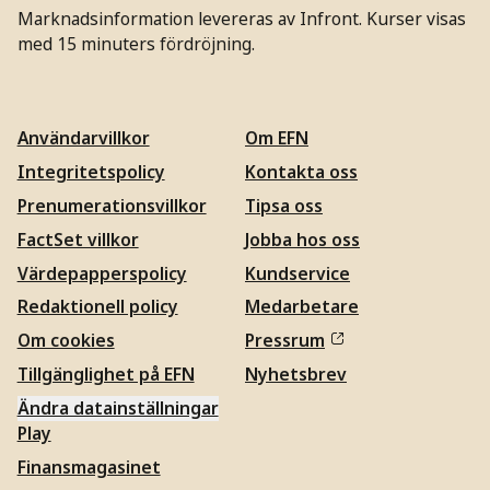
Marknadsinformation levereras av Infront. Kurser visas
med 15 minuters fördröjning.
Användarvillkor
Om EFN
Integritetspolicy
Kontakta oss
Prenumerationsvillkor
Tipsa oss
FactSet villkor
Jobba hos oss
Värdepapperspolicy
Kundservice
Redaktionell policy
Medarbetare
Om cookies
Pressrum
Tillgänglighet på EFN
Nyhetsbrev
Ändra datainställningar
Play
Finansmagasinet