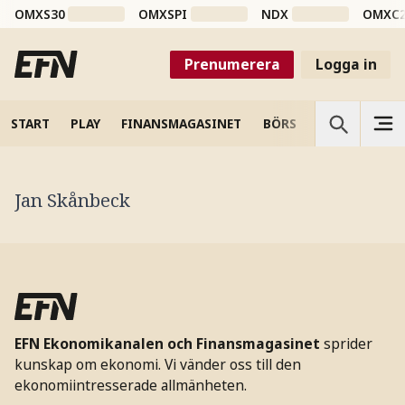
OMXS30
OMXSPI
NDX
OMXC
Prenumerera
Logga in
START
PLAY
FINANSMAGASINET
BÖRS
VETENSKAP
Jan Skånbeck
EFN Ekonomikanalen och Finansmagasinet
sprider
kunskap om ekonomi. Vi vänder oss till den
ekonomiintresserade allmänheten.