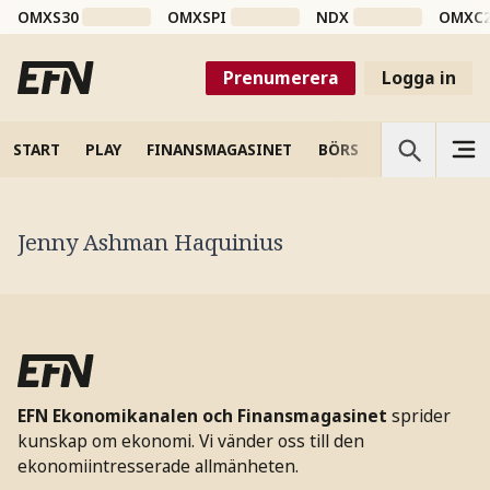
OMXS30
OMXSPI
NDX
OMXC
Prenumerera
Logga in
START
PLAY
FINANSMAGASINET
BÖRS
VETENSKAP
Jenny Ashman Haquinius
EFN Ekonomikanalen och Finansmagasinet
sprider
kunskap om ekonomi. Vi vänder oss till den
ekonomiintresserade allmänheten.