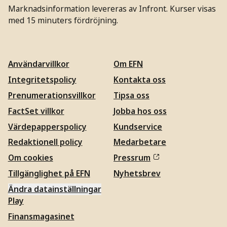
Marknadsinformation levereras av Infront. Kurser visas
med 15 minuters fördröjning.
Användarvillkor
Om EFN
Integritetspolicy
Kontakta oss
Prenumerationsvillkor
Tipsa oss
FactSet villkor
Jobba hos oss
Värdepapperspolicy
Kundservice
Redaktionell policy
Medarbetare
Om cookies
Pressrum
Tillgänglighet på EFN
Nyhetsbrev
Ändra datainställningar
Play
Finansmagasinet