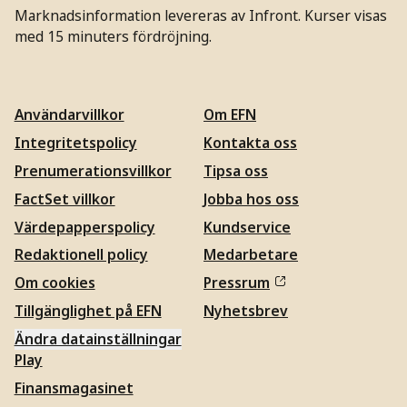
Marknadsinformation levereras av Infront. Kurser visas
med 15 minuters fördröjning.
Användarvillkor
Om EFN
Integritetspolicy
Kontakta oss
Prenumerationsvillkor
Tipsa oss
FactSet villkor
Jobba hos oss
Värdepapperspolicy
Kundservice
Redaktionell policy
Medarbetare
Om cookies
Pressrum
Tillgänglighet på EFN
Nyhetsbrev
Ändra datainställningar
Play
Finansmagasinet