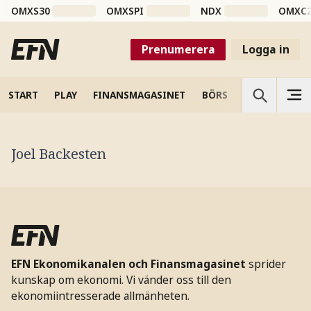
OMXS30
OMXSPI
NDX
OMXC
Prenumerera
Logga in
START
PLAY
FINANSMAGASINET
BÖRS
VETENSKAP
Joel Backesten
EFN Ekonomikanalen och Finansmagasinet
sprider
kunskap om ekonomi. Vi vänder oss till den
ekonomiintresserade allmänheten.