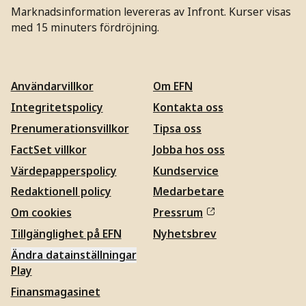
Marknadsinformation levereras av Infront. Kurser visas
med 15 minuters fördröjning.
Användarvillkor
Om EFN
Integritetspolicy
Kontakta oss
Prenumerationsvillkor
Tipsa oss
FactSet villkor
Jobba hos oss
Värdepapperspolicy
Kundservice
Redaktionell policy
Medarbetare
Om cookies
Pressrum
Tillgänglighet på EFN
Nyhetsbrev
Ändra datainställningar
Play
Finansmagasinet