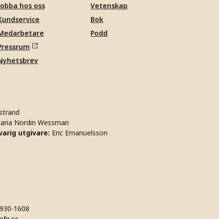
Jobba hos oss
Vetenskap
Kundservice
Bok
Medarbetare
Podd
Pressrum
Nyhetsbrev
strand
aria Nordin Wessman
arig utgivare:
Eric Emanuelsson
930-1608
efn.se