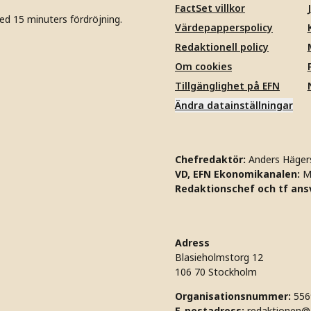
FactSet villkor
ed 15 minuters fördröjning.
Värdepapperspolicy
Redaktionell policy
Om cookies
Tillgänglighet på EFN
Ändra datainställningar
Chefredaktör:
Anders Häger
VD, EFN Ekonomikanalen:
M
Redaktionschef och tf ansv
Adress
Blasieholmstorg 12
106 70 Stockholm
Organisationsnummer:
556
E-postadress:
redaktionen@