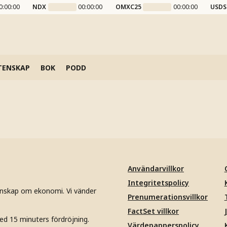
0:00:00
NDX
00:00:00
OMXC25
00:00:00
USDS
TENSKAP
BOK
PODD
Användarvillkor
Integritetspolicy
unskap om ekonomi. Vi vänder
Prenumerationsvillkor
FactSet villkor
ed 15 minuters fördröjning.
Värdepapperspolicy