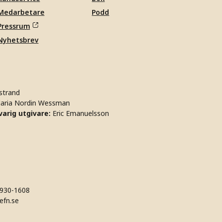
Medarbetare
Podd
Pressrum
Nyhetsbrev
strand
aria Nordin Wessman
arig utgivare:
Eric Emanuelsson
930-1608
efn.se