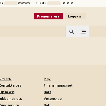
EK
00:00:00
EURSEK
00:00:00
Prenumerera
Logga in
Om EFN
Play
Kontakta oss
Finansmagasinet
Tipsa oss
Börs
Jobba hos oss
Vetenskap
Kundservice
Bok