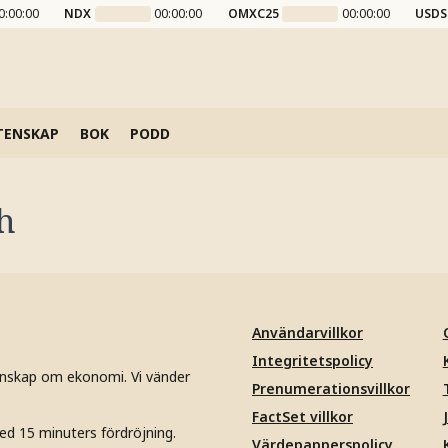
0:00:00
NDX
00:00:00
OMXC25
00:00:00
USDS
TENSKAP
BOK
PODD
h
Användarvillkor
Integritetspolicy
unskap om ekonomi. Vi vänder
Prenumerationsvillkor
FactSet villkor
ed 15 minuters fördröjning.
Värdepapperspolicy