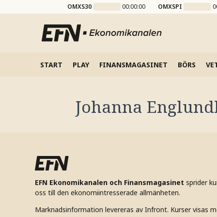
OMXS30
00:00:00
OMXSPI
0
START
PLAY
FINANSMAGASINET
BÖRS
VE
Johanna Englund
EFN Ekonomikanalen och Finansmagasinet
sprider k
oss till den ekonomiintresserade allmänheten.
Marknadsinformation levereras av Infront. Kurser visas m