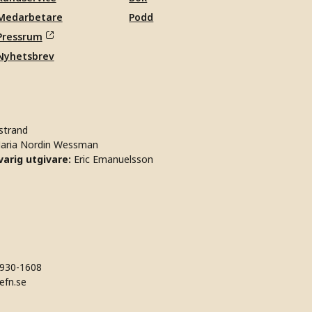
Medarbetare
Podd
Pressrum
Nyhetsbrev
strand
aria Nordin Wessman
arig utgivare:
Eric Emanuelsson
930-1608
efn.se