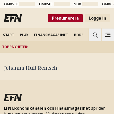
OMXS30
OMXSPI
NDX
OMXC
Prenumerera
Logga in
START
PLAY
FINANSMAGASINET
BÖRS
VETENSKAP
TOPPNYHETER
:
Johanna Hult Rentsch
EFN Ekonomikanalen och Finansmagasinet
sprider
kunskap om ekonomi. Vi vänder oss till den