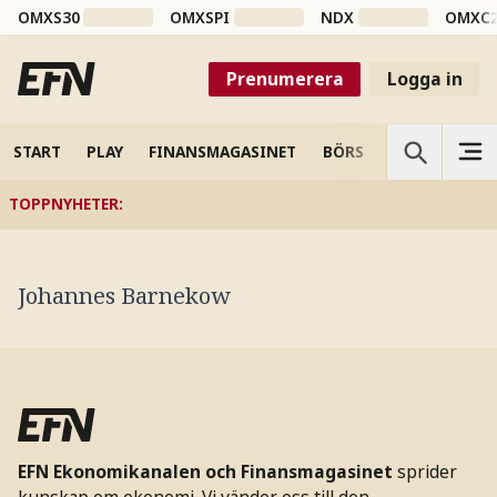
OMXS30
OMXSPI
NDX
OMXC
Prenumerera
Logga in
START
PLAY
FINANSMAGASINET
BÖRS
VETENSKAP
TOPPNYHETER
:
Johannes Barnekow
EFN Ekonomikanalen och Finansmagasinet
sprider
kunskap om ekonomi. Vi vänder oss till den