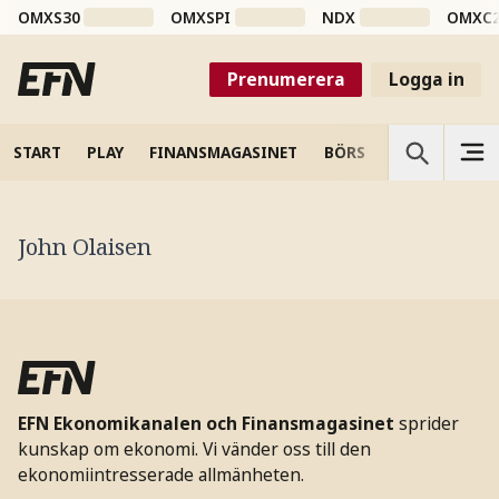
OMXS30
OMXSPI
NDX
OMXC
Prenumerera
Logga in
START
PLAY
FINANSMAGASINET
BÖRS
VETENSKAP
John Olaisen
EFN Ekonomikanalen och Finansmagasinet
sprider
kunskap om ekonomi. Vi vänder oss till den
ekonomiintresserade allmänheten.