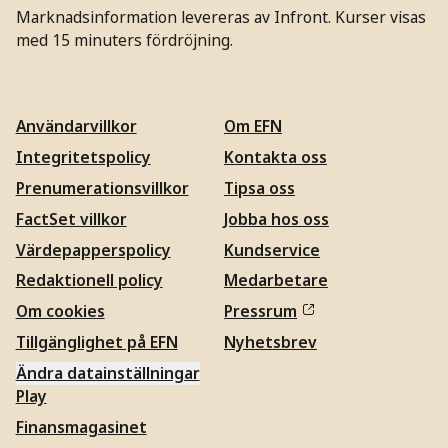
Marknadsinformation levereras av Infront. Kurser visas
med 15 minuters fördröjning.
Användarvillkor
Om EFN
Integritetspolicy
Kontakta oss
Prenumerationsvillkor
Tipsa oss
FactSet villkor
Jobba hos oss
Värdepapperspolicy
Kundservice
Redaktionell policy
Medarbetare
Om cookies
Pressrum
Tillgänglighet på EFN
Nyhetsbrev
Ändra datainställningar
Play
Finansmagasinet