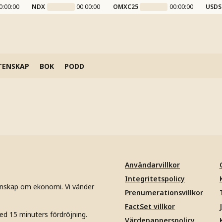
0:00:00
NDX
00:00:00
OMXC25
00:00:00
USDS
TENSKAP
BOK
PODD
Användarvillkor
Integritetspolicy
unskap om ekonomi. Vi vänder
Prenumerationsvillkor
FactSet villkor
ed 15 minuters fördröjning.
Värdepapperspolicy