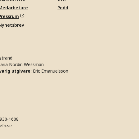
Medarbetare
Podd
Pressrum
Nyhetsbrev
strand
aria Nordin Wessman
arig utgivare:
Eric Emanuelsson
930-1608
efn.se