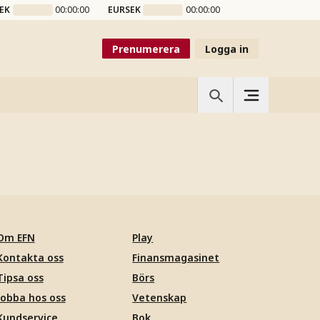
EK
00:00:00
EURSEK
00:00:00
Prenumerera
Logga in
Om EFN
Play
Kontakta oss
Finansmagasinet
Tipsa oss
Börs
Jobba hos oss
Vetenskap
Kundservice
Bok