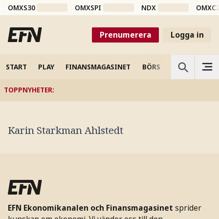
OMXS30
OMXSPI
NDX
OMXC
Prenumerera
Logga in
START
PLAY
FINANSMAGASINET
BÖRS
VETENSKAP
TOPPNYHETER
:
Karin Starkman Ahlstedt
EFN Ekonomikanalen och Finansmagasinet
sprider
kunskap om ekonomi. Vi vänder oss till den