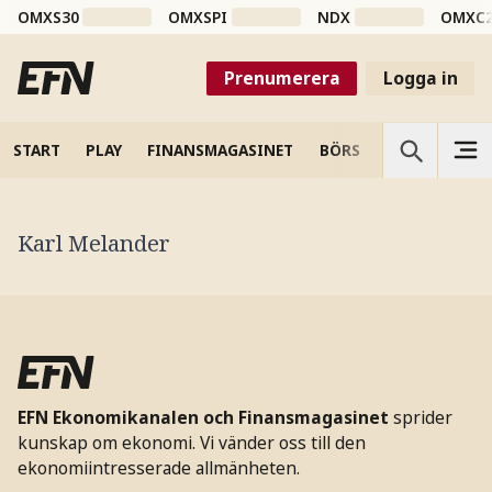
OMXS30
OMXSPI
NDX
OMXC
Prenumerera
Logga in
START
PLAY
FINANSMAGASINET
BÖRS
VETENSKAP
Karl Melander
EFN Ekonomikanalen och Finansmagasinet
sprider
kunskap om ekonomi. Vi vänder oss till den
ekonomiintresserade allmänheten.