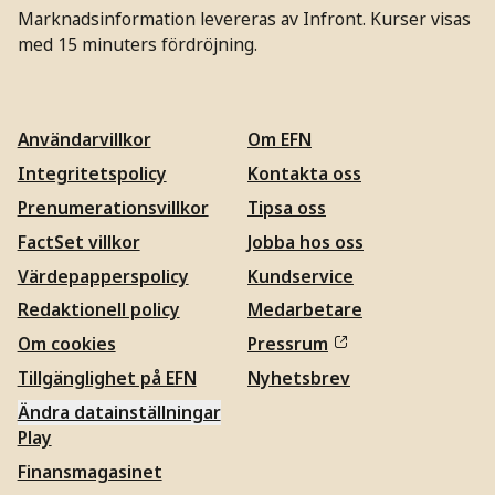
Marknadsinformation levereras av Infront. Kurser visas
med 15 minuters fördröjning.
Användarvillkor
Om EFN
Integritetspolicy
Kontakta oss
Prenumerationsvillkor
Tipsa oss
FactSet villkor
Jobba hos oss
Värdepapperspolicy
Kundservice
Redaktionell policy
Medarbetare
Om cookies
Pressrum
Tillgänglighet på EFN
Nyhetsbrev
Ändra datainställningar
Play
Finansmagasinet