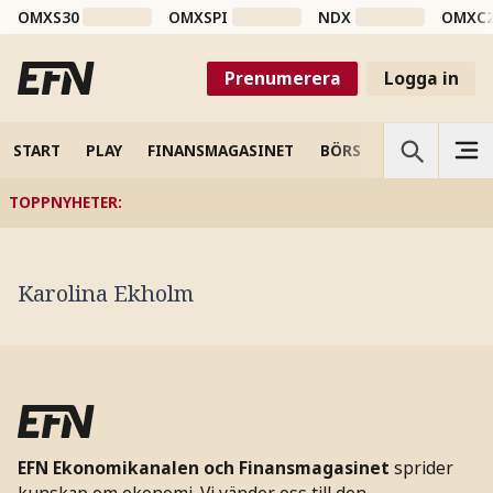
OMXS30
OMXSPI
NDX
OMXC
Prenumerera
Logga in
START
PLAY
FINANSMAGASINET
BÖRS
VETENSKAP
TOPPNYHETER
:
Karolina Ekholm
EFN Ekonomikanalen och Finansmagasinet
sprider
kunskap om ekonomi. Vi vänder oss till den