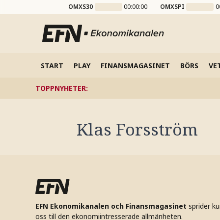
OMXS30
00:00:00
OMXSPI
0
START
PLAY
FINANSMAGASINET
BÖRS
VE
TOPPNYHETER
:
Klas Forsström
EFN Ekonomikanalen och Finansmagasinet
sprider k
oss till den ekonomiintresserade allmänheten.