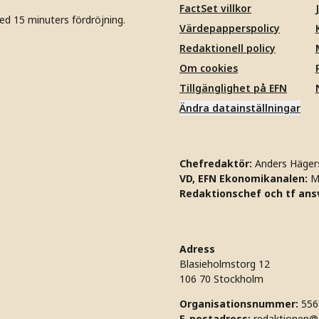
FactSet villkor
ed 15 minuters fördröjning.
Värdepapperspolicy
Redaktionell policy
Om cookies
Tillgänglighet på EFN
Ändra datainställningar
Chefredaktör:
Anders Häger
VD, EFN Ekonomikanalen:
M
Redaktionschef och tf ansv
Adress
Blasieholmstorg 12
106 70 Stockholm
Organisationsnummer:
556
E-postadress:
redaktionen@