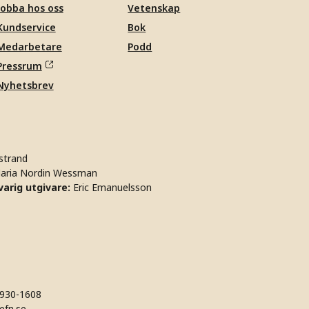
Jobba hos oss
Vetenskap
Kundservice
Bok
Medarbetare
Podd
Pressrum
Nyhetsbrev
strand
aria Nordin Wessman
arig utgivare:
Eric Emanuelsson
930-1608
efn.se