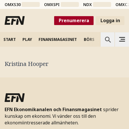
OMXS30
OMXSPI
NDX
OMXC
Prenumerera
Logga in
START
PLAY
FINANSMAGASINET
BÖRS
VETENSKAP
Kristina Hooper
EFN Ekonomikanalen och Finansmagasinet
sprider
kunskap om ekonomi. Vi vänder oss till den
ekonomiintresserade allmänheten.