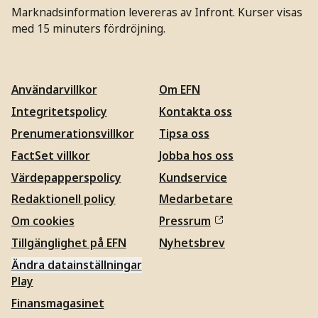
Marknadsinformation levereras av Infront. Kurser visas
med 15 minuters fördröjning.
Användarvillkor
Om EFN
Integritetspolicy
Kontakta oss
Prenumerationsvillkor
Tipsa oss
FactSet villkor
Jobba hos oss
Värdepapperspolicy
Kundservice
Redaktionell policy
Medarbetare
Om cookies
Pressrum
Tillgänglighet på EFN
Nyhetsbrev
Ändra datainställningar
Play
Finansmagasinet