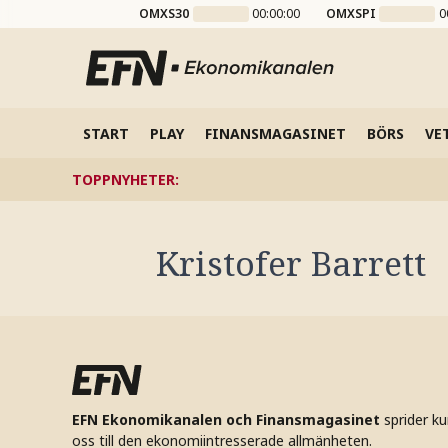
OMXS30
00:00:00
OMXSPI
0
START
PLAY
FINANSMAGASINET
BÖRS
VE
TOPPNYHETER
:
Kristofer Barrett
EFN Ekonomikanalen och Finansmagasinet
sprider k
oss till den ekonomiintresserade allmänheten.