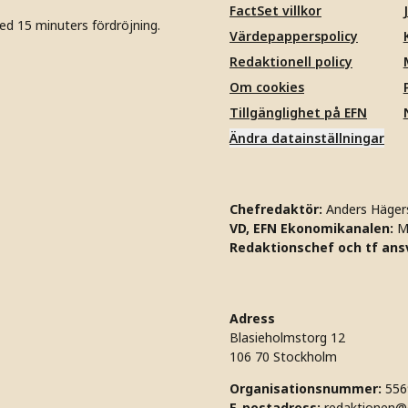
FactSet villkor
ed 15 minuters fördröjning.
Värdepapperspolicy
Redaktionell policy
Om cookies
Tillgänglighet på EFN
Ändra datainställningar
Chefredaktör:
Anders Häger
VD, EFN Ekonomikanalen:
M
Redaktionschef och tf ansv
Adress
Blasieholmstorg 12
106 70 Stockholm
Organisationsnummer:
556
E-postadress:
redaktionen@