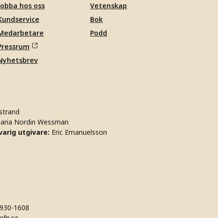
Jobba hos oss
Vetenskap
Kundservice
Bok
Medarbetare
Podd
Pressrum
Nyhetsbrev
strand
aria Nordin Wessman
arig utgivare:
Eric Emanuelsson
930-1608
efn.se