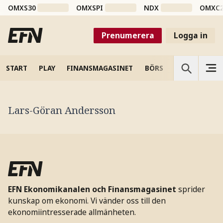
OMXS30
OMXSPI
NDX
OMXC
Prenumerera
Logga in
START
PLAY
FINANSMAGASINET
BÖRS
VETENSKAP
Lars-Göran Andersson
EFN Ekonomikanalen och Finansmagasinet
sprider
kunskap om ekonomi. Vi vänder oss till den
ekonomiintresserade allmänheten.