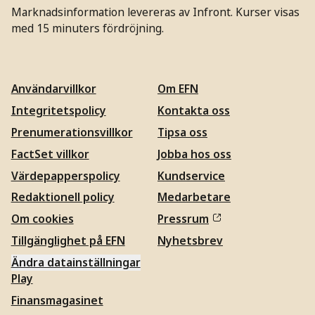
Marknadsinformation levereras av Infront. Kurser visas
med 15 minuters fördröjning.
Användarvillkor
Om EFN
Integritetspolicy
Kontakta oss
Prenumerationsvillkor
Tipsa oss
FactSet villkor
Jobba hos oss
Värdepapperspolicy
Kundservice
Redaktionell policy
Medarbetare
Om cookies
Pressrum
Tillgänglighet på EFN
Nyhetsbrev
Ändra datainställningar
Play
Finansmagasinet