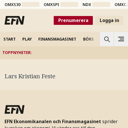
OMXS30
OMXSPI
NDX
OMXC
Prenumerera
Logga in
START
PLAY
FINANSMAGASINET
BÖRS
VETENSKAP
TOPPNYHETER
:
Lars Kristian Feste
EFN Ekonomikanalen och Finansmagasinet
sprider
kunskap om ekonomi. Vi vänder oss till den