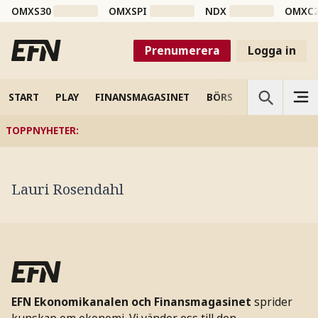
OMXS30
OMXSPI
NDX
OMXC
Prenumerera
Logga in
START
PLAY
FINANSMAGASINET
BÖRS
VETENSKAP
TOPPNYHETER
:
Lauri Rosendahl
EFN Ekonomikanalen och Finansmagasinet
sprider
kunskap om ekonomi. Vi vänder oss till den