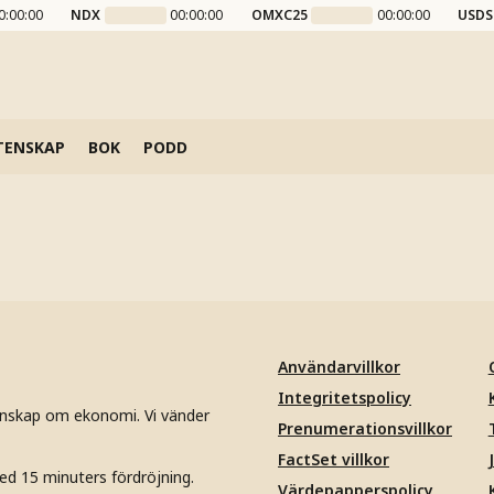
0:00:00
NDX
00:00:00
OMXC25
00:00:00
USDS
TENSKAP
BOK
PODD
Användarvillkor
Integritetspolicy
unskap om ekonomi. Vi vänder
Prenumerationsvillkor
FactSet villkor
ed 15 minuters fördröjning.
Värdepapperspolicy