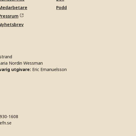
Medarbetare
Podd
Pressrum
Nyhetsbrev
strand
aria Nordin Wessman
arig utgivare:
Eric Emanuelsson
930-1608
efn.se