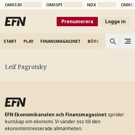
OMXS30
OMXSPI
NDX
OMXC
Prenumerera
Logga in
START
PLAY
FINANSMAGASINET
BÖRS
VETENSKAP
Leif Pagrotsky
EFN Ekonomikanalen och Finansmagasinet
sprider
kunskap om ekonomi. Vi vänder oss till den
ekonomiintresserade allmänheten.