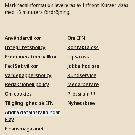
Marknadsinformation levereras av Infront. Kurser visas
med 15 minuters fördröjning.
Användarvillkor
Om EFN
Integritetspolicy
Kontakta oss
Prenumerationsvillkor
Tipsa oss
FactSet villkor
Jobba hos oss
Värdepapperspolicy
Kundservice
Redaktionell policy
Medarbetare
Om cookies
Pressrum
Tillgänglighet på EFN
Nyhetsbrev
Ändra datainställningar
Play
Finansmagasinet