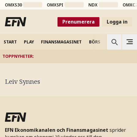
OMXS30
OMXSPI
NDX
OMXC
Prenumerera
Logga in
START
PLAY
FINANSMAGASINET
BÖRS
VETENSKAP
TOPPNYHETER
:
Leiv Synnes
EFN Ekonomikanalen och Finansmagasinet
sprider
kunskap om ekonomi. Vi vänder oss till den