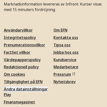
Marknadsinformation levereras av Infront. Kurser visas
med 15 minuters fördröjning.
Användarvillkor
Om EFN
Integritetspolicy
Kontakta oss
Prenumerationsvillkor
Tipsa oss
FactSet villkor
Jobba hos oss
Värdepapperspolicy
Kundservice
Redaktionell policy
Medarbetare
Om cookies
Pressrum
Tillgänglighet på EFN
Nyhetsbrev
Ändra datainställningar
Play
Finansmagasinet