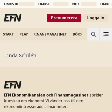
OMXS30
OMXSPI
NDX
OMXC
Prenumerera
Logga in
START
PLAY
FINANSMAGASINET
BÖRS
VETENSKAP
Linda Schilén
EFN Ekonomikanalen och Finansmagasinet
sprider
kunskap om ekonomi. Vi vänder oss till den
ekonomiintresserade allmänheten.