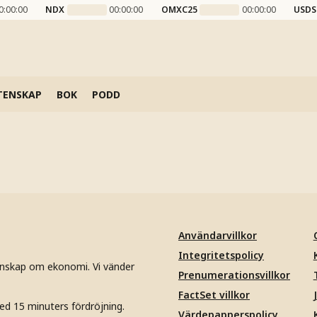
0:00:00
NDX
00:00:00
OMXC25
00:00:00
USDS
TENSKAP
BOK
PODD
Användarvillkor
Integritetspolicy
unskap om ekonomi. Vi vänder
Prenumerationsvillkor
FactSet villkor
ed 15 minuters fördröjning.
Värdepapperspolicy