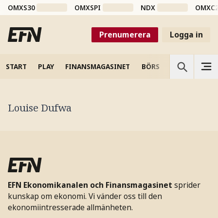
OMXS30
OMXSPI
NDX
OMXC
Prenumerera
Logga in
START
PLAY
FINANSMAGASINET
BÖRS
VETENSKAP
Louise Dufwa
EFN Ekonomikanalen och Finansmagasinet
sprider
kunskap om ekonomi. Vi vänder oss till den
ekonomiintresserade allmänheten.