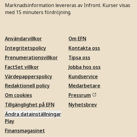
Marknadsinformation levereras av Infront. Kurser visas
med 15 minuters fördröjning.
Användarvillkor
Om EFN
Integritetspolicy
Kontakta oss
Prenumerationsvillkor
Tipsa oss
FactSet villkor
Jobba hos oss
Värdepapperspolicy
Kundservice
Redaktionell policy
Medarbetare
Om cookies
Pressrum
Tillgänglighet på EFN
Nyhetsbrev
Ändra datainställningar
Play
Finansmagasinet