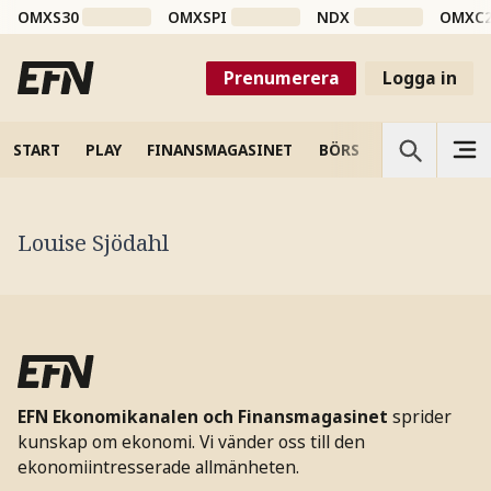
OMXS30
OMXSPI
NDX
OMXC
Prenumerera
Logga in
START
PLAY
FINANSMAGASINET
BÖRS
VETENSKAP
Louise Sjödahl
EFN Ekonomikanalen och Finansmagasinet
sprider
kunskap om ekonomi. Vi vänder oss till den
ekonomiintresserade allmänheten.