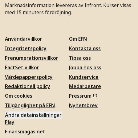
Marknadsinformation levereras av Infront. Kurser visas
med 15 minuters fördröjning.
Användarvillkor
Om EFN
Integritetspolicy
Kontakta oss
Prenumerationsvillkor
Tipsa oss
FactSet villkor
Jobba hos oss
Värdepapperspolicy
Kundservice
Redaktionell policy
Medarbetare
Om cookies
Pressrum
Tillgänglighet på EFN
Nyhetsbrev
Ändra datainställningar
Play
Finansmagasinet