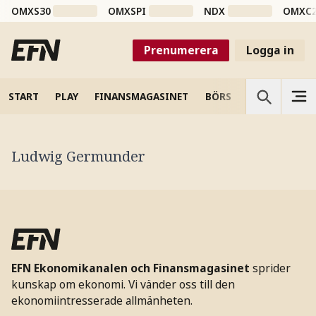
OMXS30
OMXSPI
NDX
OMXC
Prenumerera
Logga in
START
PLAY
FINANSMAGASINET
BÖRS
VETENSKAP
Ludwig Germunder
EFN Ekonomikanalen och Finansmagasinet
sprider
kunskap om ekonomi. Vi vänder oss till den
ekonomiintresserade allmänheten.