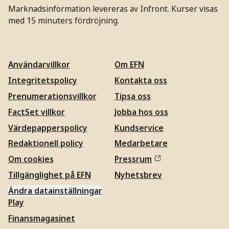
Marknadsinformation levereras av Infront. Kurser visas
med 15 minuters fördröjning.
Användarvillkor
Om EFN
Integritetspolicy
Kontakta oss
Prenumerationsvillkor
Tipsa oss
FactSet villkor
Jobba hos oss
Värdepapperspolicy
Kundservice
Redaktionell policy
Medarbetare
Om cookies
Pressrum
Tillgänglighet på EFN
Nyhetsbrev
Ändra datainställningar
Play
Finansmagasinet