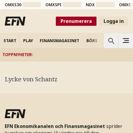
OMXS30
OMXSPI
NDX
OMXC
Prenumerera
Logga in
START
PLAY
FINANSMAGASINET
BÖRS
VETENSKAP
TOPPNYHETER
:
Lycke von Schantz
EFN Ekonomikanalen och Finansmagasinet
sprider
kunskap om ekonomi. Vi vänder oss till den