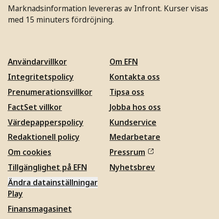
Marknadsinformation levereras av Infront. Kurser visas
med 15 minuters fördröjning.
Användarvillkor
Om EFN
Integritetspolicy
Kontakta oss
Prenumerationsvillkor
Tipsa oss
FactSet villkor
Jobba hos oss
Värdepapperspolicy
Kundservice
Redaktionell policy
Medarbetare
Om cookies
Pressrum
Tillgänglighet på EFN
Nyhetsbrev
Ändra datainställningar
Play
Finansmagasinet