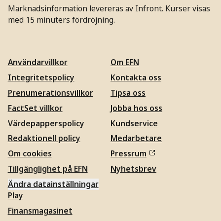
Marknadsinformation levereras av Infront. Kurser visas
med 15 minuters fördröjning.
Användarvillkor
Om EFN
Integritetspolicy
Kontakta oss
Prenumerationsvillkor
Tipsa oss
FactSet villkor
Jobba hos oss
Värdepapperspolicy
Kundservice
Redaktionell policy
Medarbetare
Om cookies
Pressrum
Tillgänglighet på EFN
Nyhetsbrev
Ändra datainställningar
Play
Finansmagasinet