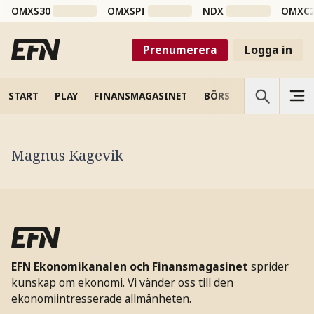
OMXS30
OMXSPI
NDX
OMXC
Prenumerera
Logga in
START
PLAY
FINANSMAGASINET
BÖRS
VETENSKAP
Magnus Kagevik
EFN Ekonomikanalen och Finansmagasinet
sprider
kunskap om ekonomi. Vi vänder oss till den
ekonomiintresserade allmänheten.