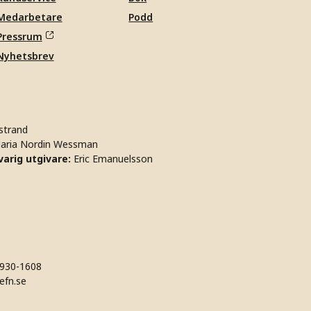
Medarbetare
Podd
Pressrum
Nyhetsbrev
strand
aria Nordin Wessman
arig utgivare:
Eric Emanuelsson
930-1608
efn.se