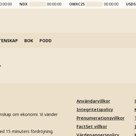
0:00:00
NDX
00:00:00
OMXC25
00:00:00
USDS
TENSKAP
BOK
PODD
r
Användarvillkor
Integritetspolicy
unskap om ekonomi. Vi vänder
Prenumerationsvillkor
FactSet villkor
ed 15 minuters fördröjning.
Värdepapperspolicy