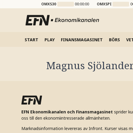
OMXS30
00:00:00
OMXSPI
0
START
PLAY
FINANSMAGASINET
BÖRS
VE
Magnus Sjölande
EFN Ekonomikanalen och Finansmagasinet
sprider k
oss till den ekonomiintresserade allmänheten.
Marknadsinformation levereras av Infront. Kurser visas m