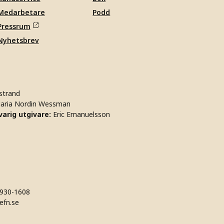
Medarbetare
Podd
Pressrum
Nyhetsbrev
strand
aria Nordin Wessman
arig utgivare:
Eric Emanuelsson
930-1608
efn.se