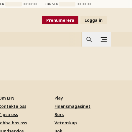
EK
00:00:00
EURSEK
00:00:00
Prenumerera
Logga in
Om EFN
Play
Kontakta oss
Finansmagasinet
Tipsa oss
Börs
Jobba hos oss
Vetenskap
Kundservice
Bok