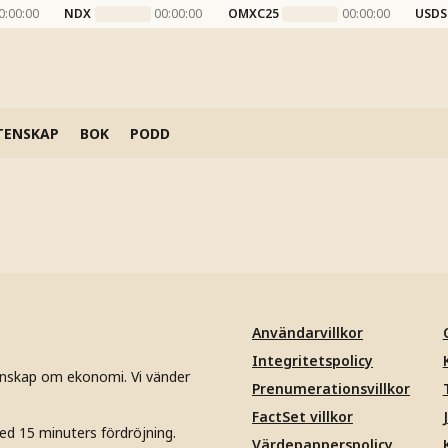
0:00:00
NDX
00:00:00
OMXC25
00:00:00
USDS
TENSKAP
BOK
PODD
Användarvillkor
Integritetspolicy
unskap om ekonomi. Vi vänder
Prenumerationsvillkor
FactSet villkor
ed 15 minuters fördröjning.
Värdepapperspolicy