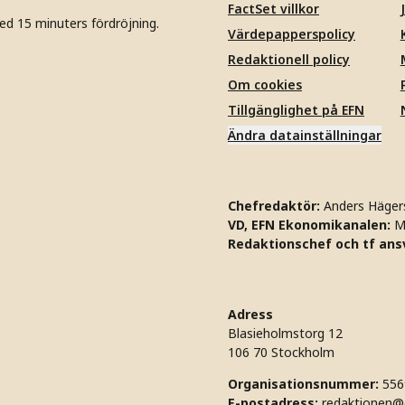
FactSet villkor
ed 15 minuters fördröjning.
Värdepapperspolicy
Redaktionell policy
Om cookies
Tillgänglighet på EFN
Ändra datainställningar
Chefredaktör:
Anders Häger
VD, EFN Ekonomikanalen:
M
Redaktionschef och tf ansv
Adress
Blasieholmstorg 12
106 70 Stockholm
Organisationsnummer:
556
E-postadress:
redaktionen@