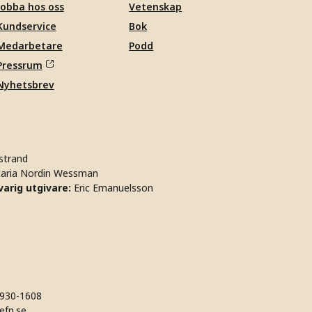
Jobba hos oss
Vetenskap
Kundservice
Bok
Medarbetare
Podd
Pressrum
Nyhetsbrev
strand
aria Nordin Wessman
arig utgivare:
Eric Emanuelsson
930-1608
efn.se