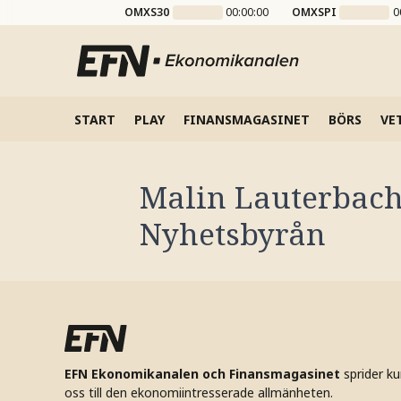
OMXS30
00:00:00
OMXSPI
0
START
PLAY
FINANSMAGASINET
BÖRS
VE
Malin Lauterbac
Nyhetsbyrån
EFN Ekonomikanalen och Finansmagasinet
sprider k
oss till den ekonomiintresserade allmänheten.