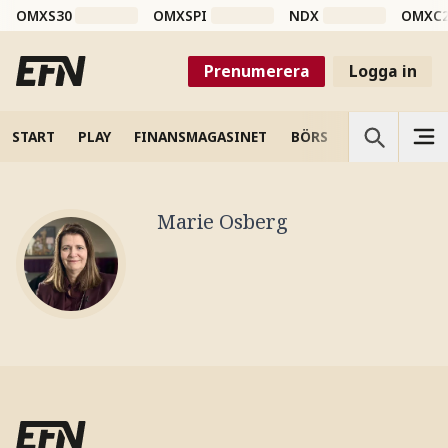
OMXS30
OMXSPI
NDX
OMXC
Prenumerera
Logga in
START
PLAY
FINANSMAGASINET
BÖRS
VETENSKAP
Marie Osberg