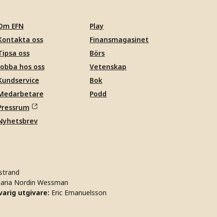
Om EFN
Play
Kontakta oss
Finansmagasinet
Tipsa oss
Börs
Jobba hos oss
Vetenskap
Kundservice
Bok
Medarbetare
Podd
Pressrum
Nyhetsbrev
strand
aria Nordin Wessman
arig utgivare:
Eric Emanuelsson