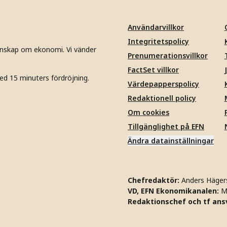
Användarvillkor
Integritetspolicy
unskap om ekonomi. Vi vänder
Prenumerationsvillkor
FactSet villkor
ed 15 minuters fördröjning.
Värdepapperspolicy
Redaktionell policy
Om cookies
Tillgänglighet på EFN
Ändra datainställningar
Chefredaktör:
Anders Häger
VD, EFN Ekonomikanalen:
M
Redaktionschef och tf ansv