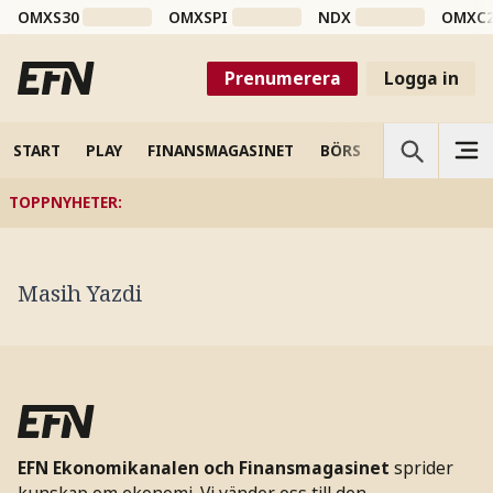
OMXS30
OMXSPI
NDX
OMXC
Prenumerera
Logga in
START
PLAY
FINANSMAGASINET
BÖRS
VETENSKAP
TOPPNYHETER
:
Masih Yazdi
EFN Ekonomikanalen och Finansmagasinet
sprider
kunskap om ekonomi. Vi vänder oss till den