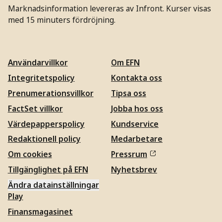
Marknadsinformation levereras av Infront. Kurser visas
med 15 minuters fördröjning.
Användarvillkor
Om EFN
Integritetspolicy
Kontakta oss
Prenumerationsvillkor
Tipsa oss
FactSet villkor
Jobba hos oss
Värdepapperspolicy
Kundservice
Redaktionell policy
Medarbetare
Om cookies
Pressrum
Tillgänglighet på EFN
Nyhetsbrev
Ändra datainställningar
Play
Finansmagasinet