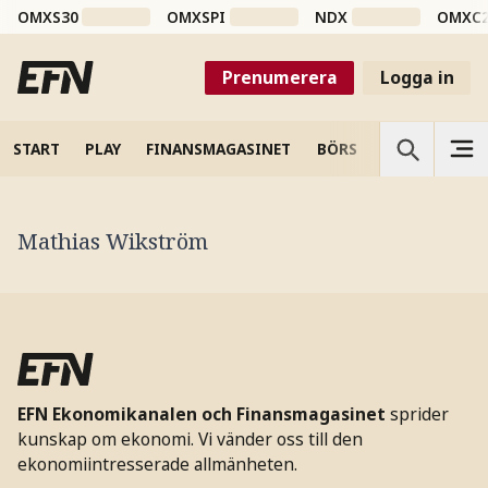
OMXS30
OMXSPI
NDX
OMXC
Prenumerera
Logga in
START
PLAY
FINANSMAGASINET
BÖRS
VETENSKAP
Mathias Wikström
EFN Ekonomikanalen och Finansmagasinet
sprider
kunskap om ekonomi. Vi vänder oss till den
ekonomiintresserade allmänheten.