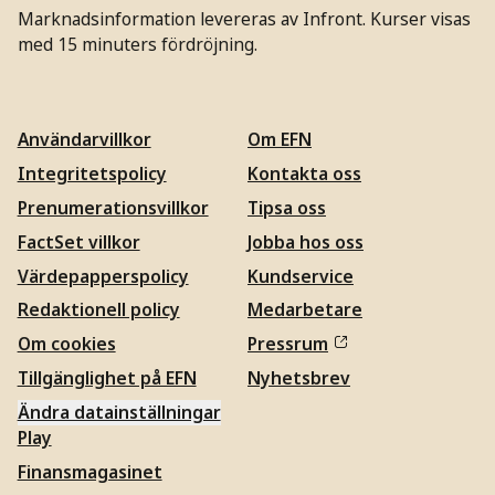
Marknadsinformation levereras av Infront. Kurser visas
med 15 minuters fördröjning.
Användarvillkor
Om EFN
Integritetspolicy
Kontakta oss
Prenumerationsvillkor
Tipsa oss
FactSet villkor
Jobba hos oss
Värdepapperspolicy
Kundservice
Redaktionell policy
Medarbetare
Om cookies
Pressrum
Tillgänglighet på EFN
Nyhetsbrev
Ändra datainställningar
Play
Finansmagasinet