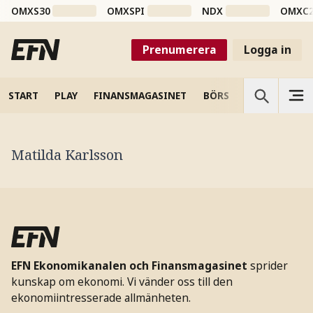
OMXS30
OMXSPI
NDX
OMXC
Prenumerera
Logga in
START
PLAY
FINANSMAGASINET
BÖRS
VETENSKAP
Matilda Karlsson
EFN Ekonomikanalen och Finansmagasinet
sprider
kunskap om ekonomi. Vi vänder oss till den
ekonomiintresserade allmänheten.