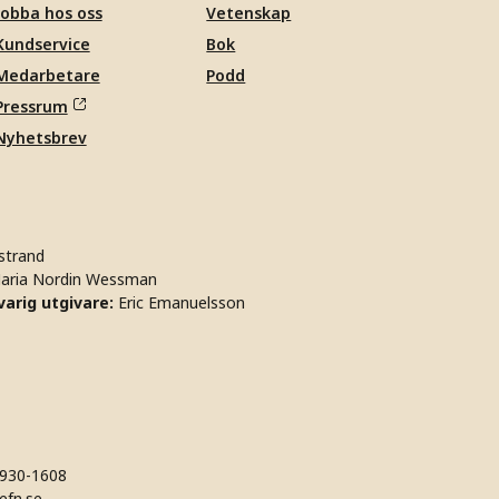
Jobba hos oss
Vetenskap
Kundservice
Bok
Medarbetare
Podd
Pressrum
Nyhetsbrev
strand
aria Nordin Wessman
arig utgivare:
Eric Emanuelsson
930-1608
efn.se