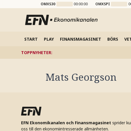
OMXS30
00:00:00
OMXSPI
0
START
PLAY
FINANSMAGASINET
BÖRS
VE
TOPPNYHETER
:
Mats Georgson
EFN Ekonomikanalen och Finansmagasinet
sprider k
oss till den ekonomiintresserade allmänheten.