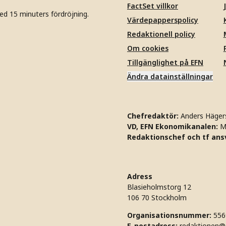
FactSet villkor
ed 15 minuters fördröjning.
Värdepapperspolicy
Redaktionell policy
Om cookies
Tillgänglighet på EFN
Ändra datainställningar
Chefredaktör:
Anders Häger
VD, EFN Ekonomikanalen:
M
Redaktionschef och tf ansv
Adress
Blasieholmstorg 12
106 70 Stockholm
Organisationsnummer:
556
E-postadress:
redaktionen@